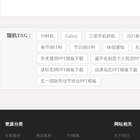
随机TAG：
S9样机
Galaxy
三星手机样机
2021
春节倒计时
节日倒计时
休假通知
红
学术通用PPT模板下载
扁平化创意个人简历PP
述职竞聘PPT模板下载
说课动态PPT模板下载
五一国际劳动节班会PPT模板
资源分类
网站相关
矢量素材
网店素材
PR模板
关于我们