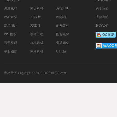
矢量素材
网店素材
免抠PNG
关于我们
PSD素材
AE模板
PR模板
法律声明
高清图片
PS工具
配乐素材
联系我们
PPT模板
字体下载
图标素材
背景纹理
样机素材
音效素材
平面图形
网站素材
UI Kits
素材天下
Copyright © 2010-2022 61339.com