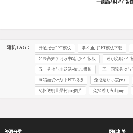
一组简约时尚广告画
随机TAG：
开通报告PPT模板
学术通用PPT模板下载
如果高效学习读书笔记PPT模板
述职竞聘PPT
五一劳动节主题活动PPT模板
五一国际劳动节班
高端融资计划书PPT模板
免抠透明小麦png
免抠透明背景树png图片
免抠透明火山png
资源分类
网站相关