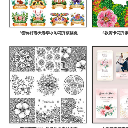
9套你好春天春季水彩花卉横幅促
6款贺卡花卉