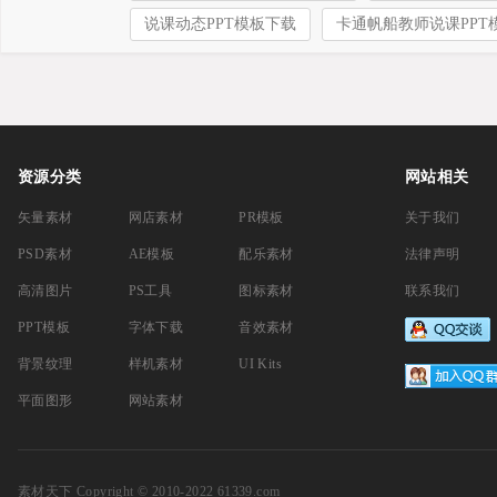
说课动态PPT模板下载
卡通帆船教师说课PPT
资源分类
网站相关
矢量素材
网店素材
PR模板
关于我们
PSD素材
AE模板
配乐素材
法律声明
高清图片
PS工具
图标素材
联系我们
PPT模板
字体下载
音效素材
背景纹理
样机素材
UI Kits
平面图形
网站素材
素材天下
Copyright © 2010-2022 61339.com