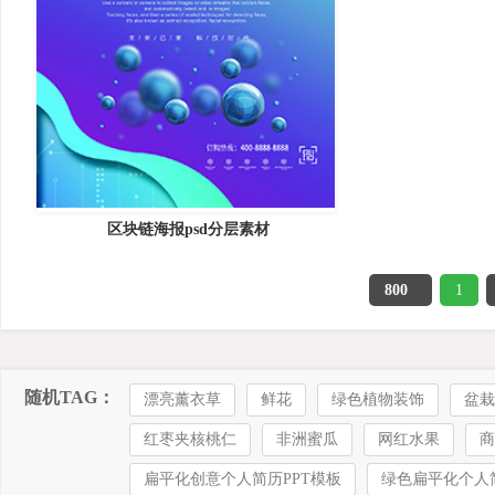
区块链海报psd分层素材
800
1
随机TAG：
漂亮薰衣草
鲜花
绿色植物装饰
盆栽
红枣夹核桃仁
非洲蜜瓜
网红水果
商
扁平化创意个人简历PPT模板
绿色扁平化个人简