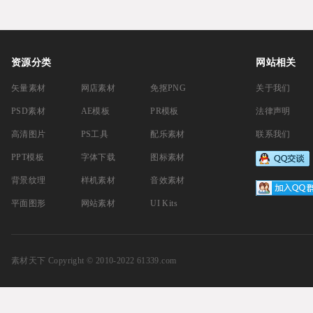
资源分类
网站相关
矢量素材
网店素材
免抠PNG
关于我们
PSD素材
AE模板
PR模板
法律声明
高清图片
PS工具
配乐素材
联系我们
PPT模板
字体下载
图标素材
背景纹理
样机素材
音效素材
平面图形
网站素材
UI Kits
素材天下
Copyright © 2010-2022 61339.com