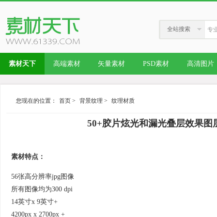
全站搜索
素材天下
高端素材
矢量素材
PSD素材
高清图片
您现在的位置：
首页
>
背景纹理
>
纹理材质
50+胶片炫光和漏光叠层效果图层 50+ F
素材特点：
56张高分辨率jpg图像
所有图像均为300 dpi
14英寸x 9英寸+
4200px x 2700px +