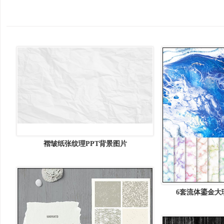
褶皱纸张纹理PPT背景图片
6套流体鎏金大