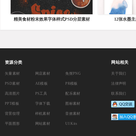
精美食材粉末效果字体样式PSD分层素材
12张水墨
资源分类
网站相关
矢量素材
网店素材
免抠PNG
关于我们
PSD素材
AE模板
PR模板
法律声明
高清图片
PS工具
配乐素材
联系我们
PPT模板
字体下载
图标素材
背景纹理
样机素材
音效素材
平面图形
网站素材
UI Kits