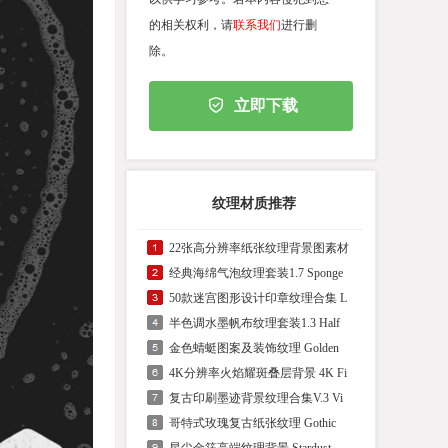
的相关权利，请
联系我们
进行删
除。
立即下载
纹理材质推荐
22张高分辨率纸张纹理背景图素材
经典海绵气泡纹理套装1.7 Sponge
50款迷宫图形设计印章纹理合集 L
半色调水墨帆布纹理套装1.3 Half
金色蜻蜓图案及装饰纹理 Golden
4K分辨率火焰耀斑叠层背景 4K Fi
复古印刷墨迹背景纹理合集V.3 Vi
哥特式玫瑰复古纸张纹理 Gothic