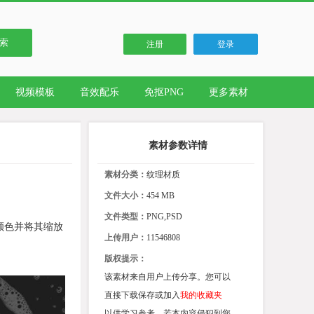
索
注册
登录
视频模板
音效配乐
免抠PNG
更多素材
素材参数详情
素材分类：
纹理材质
文件大小：
454 MB
文件类型：
PNG,PSD
颜色并将其缩放
上传用户：
11546808
版权提示：
该素材来自用户上传分享。您可以
直接下载保存或加入
我的收藏夹
以供学习参考。若本内容侵犯到您