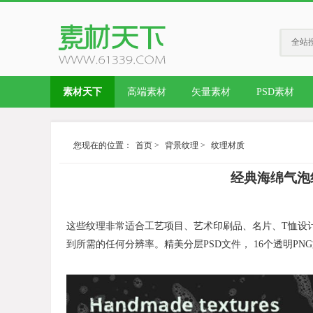
全站
素材天下
高端素材
矢量素材
PSD素材
您现在的位置：
首页
>
背景纹理
>
纹理材质
经典海绵气泡纹理套装
这些纹理非常适合工艺项目、艺术印刷品、名片、T恤设
到所需的任何分辨率。
精美分层PSD文件， 16个透明PN