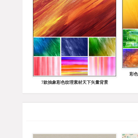
彩色
7款抽象彩色纹理素材天下矢量背景