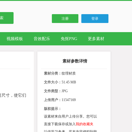
索
注册
登录
视频模板
音效配乐
免抠PNG
更多素材
素材参数详情
素材分类：
纹理材质
文件大小：
51.45 MB
文件类型：
JPG
何尺寸，使它们
上传用户：
11547169
版权提示：
该素材来自用户上传分享。您可以
直接下载保存或加入
我的收藏夹
以供学习参考。若本内容侵犯到您