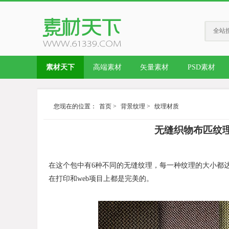
全站
素材天下
高端素材
矢量素材
PSD素材
您现在的位置：
首页
>
背景纹理
>
纹理材质
无缝织物布匹纹理素材包 S
在这个包中有6种不同的无缝纹理，每一种纹理的大小都达到
在打印和web项目上都是完美的。