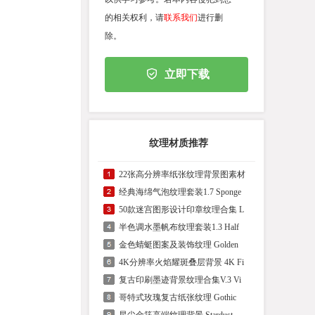
的相关权利，请
联系我们
进行删
除。
立即下载
纹理材质推荐
22张高分辨率纸张纹理背景图素材
经典海绵气泡纹理套装1.7 Sponge
50款迷宫图形设计印章纹理合集 L
半色调水墨帆布纹理套装1.3 Half
金色蜻蜓图案及装饰纹理 Golden
4K分辨率火焰耀斑叠层背景 4K Fi
复古印刷墨迹背景纹理合集V.3 Vi
哥特式玫瑰复古纸张纹理 Gothic