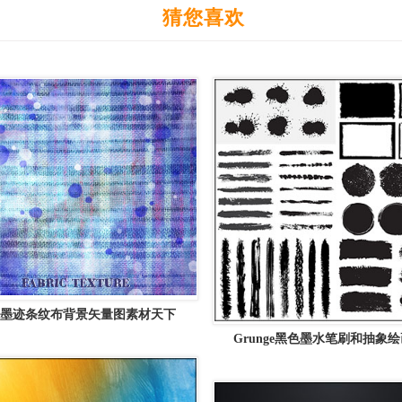
猜您喜欢
墨迹条纹布背景矢量图素材天下
Grunge黑色墨水笔刷和抽象