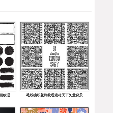
绘画纹理
毛线编织花样纹理素材天下矢量背景