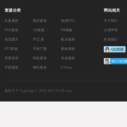
资源分类
网站相关
矢量素材
网店素材
免抠PNG
关于我们
PSD素材
AE模板
PR模板
法律声明
高清图片
PS工具
配乐素材
联系我们
PPT模板
字体下载
图标素材
背景纹理
样机素材
音效素材
平面图形
网站素材
UI Kits
素材天下
Copyright © 2010-2022 61339.com