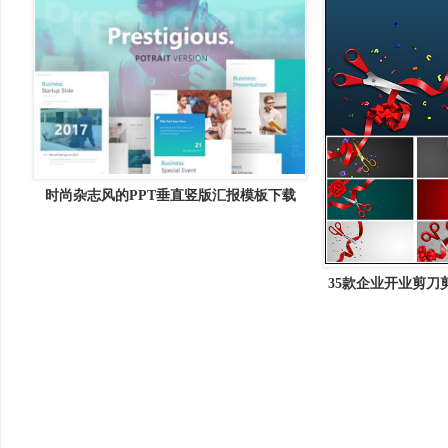
时尚杂志风的PPT垂直竖版汇报模板下载
[PPTX,黑+白色]
35款企业开业剪刀