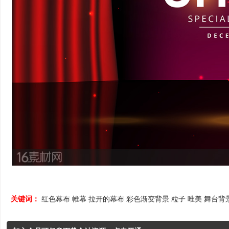
关键词：
红色幕布
帷幕
拉开的幕布
彩色渐变背景
粒子
唯美
舞台背