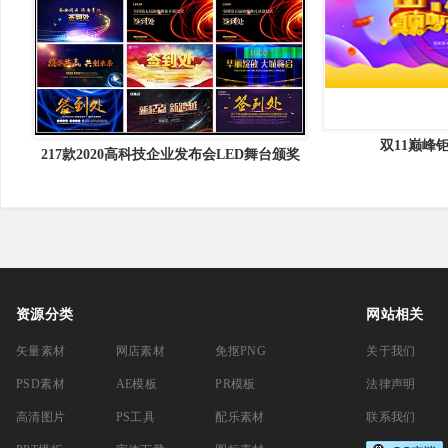
双11巅峰
217款2020高科技企业发布会LED舞台颁奖
典礼KV背景
资源分类
网站相关
矢量素材
网店素材
免抠PNG
关于我们
PSD素材
AE模板
PR模板
法律声明
高清图片
PS工具
配乐素材
联系我们