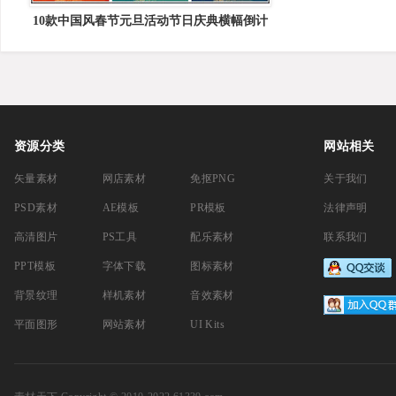
10款中国风春节元旦活动节日庆典横幅倒计
时PSD分层模板
资源分类
网站相关
矢量素材
网店素材
免抠PNG
关于我们
PSD素材
AE模板
PR模板
法律声明
高清图片
PS工具
配乐素材
联系我们
PPT模板
字体下载
图标素材
背景纹理
样机素材
音效素材
平面图形
网站素材
UI Kits