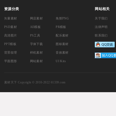
资源分类
网站相关
矢量素材
网店素材
免抠PNG
关于我们
PSD素材
AE模板
PR模板
法律声明
高清图片
PS工具
配乐素材
联系我们
PPT模板
字体下载
图标素材
背景纹理
样机素材
音效素材
平面图形
网站素材
UI Kits
素材天下
Copyright © 2010-2022 61339.com