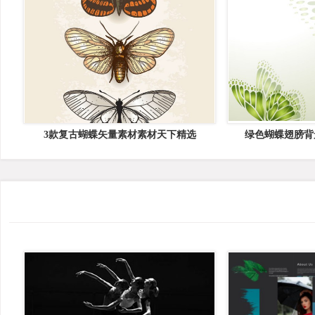
3款复古蝴蝶矢量素材素材天下精选
绿色蝴蝶翅膀背