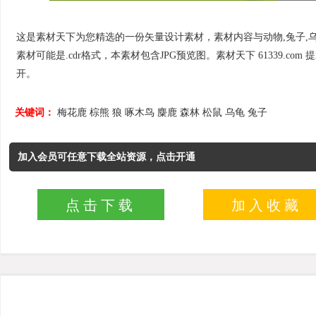
这是素材天下为您精选的一份矢量设计素材，素材内容与动物,兔子,乌龟,松
素材可能是.cdr格式，本素材包含JPG预览图。素材天下 61339.com 提示您：.
开。
关键词：
梅花鹿
棕熊
狼
啄木鸟
麋鹿
森林
松鼠
乌龟
兔子
加入会员可任意下载全站资源，点击开通
点击下载
加入收藏