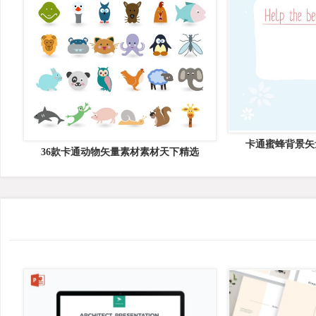
卡通蜜蜂背景矢
36款卡通动物矢量素材素材天下精选