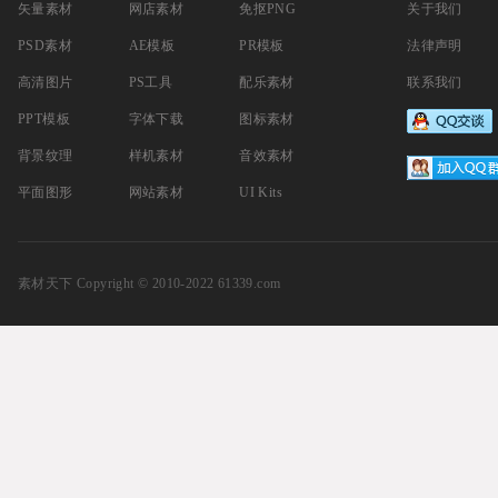
矢量素材
网店素材
免抠PNG
关于我们
PSD素材
AE模板
PR模板
法律声明
高清图片
PS工具
配乐素材
联系我们
PPT模板
字体下载
图标素材
背景纹理
样机素材
音效素材
平面图形
网站素材
UI Kits
素材天下
Copyright © 2010-2022 61339.com