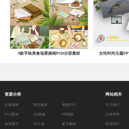
9款手绘美食场景插画PSD分层素材
女性时尚主题PPT
&#8211; Pow
资源分类
网站相关
矢量素材
网店素材
免抠PNG
关于我们
PSD素材
AE模板
PR模板
法律声明
高清图片
PS工具
配乐素材
联系我们